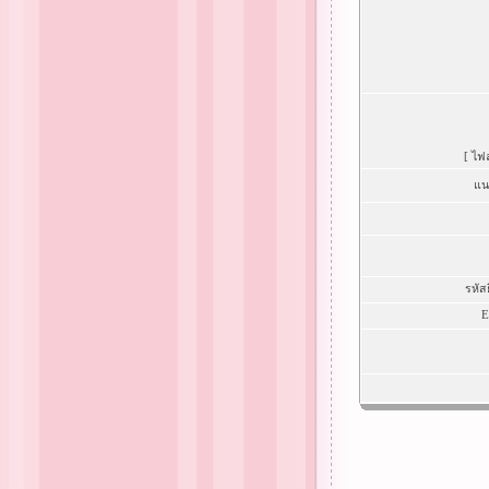
[ ไฟ
แน
รหัส
E