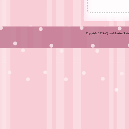
Copyright 2015 (C) xn--b3ca4aeq3deb